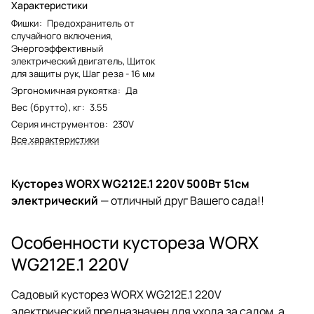
Характеристики
Фишки
:
Предохранитель от
случайного включения,
Энергоэффективный
электрический двигатель, Щиток
для защиты рук, Шаг реза - 16 мм
Эргономичная рукоятка
:
Да
Вес (брутто), кг
:
3.55
Серия инструментов
:
230V
Все характеристики
Кусторез WORX WG212E.1 220V 500Вт 51см
электрический
— отличный друг Вашего сада!!
Особенности кустореза WORX
WG212E.1 220V
Садовый кусторез WORX WG212E.1 220V
электрический предназначен для ухода за садом, а