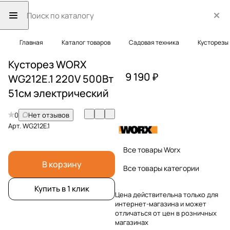
Главная
Каталог товаров
Садовая техника
Кусторезы
Кусторез WORX
9 190 ₽
WG212E.1 220V 500Вт
51см электрический
0
Нет отзывов
Арт.
WG212E.1
Все товары Worx
В корзину
Все товары категории
Купить в 1 клик
Цена действительна только для
интернет-магазина и может
отличаться от цен в розничных
магазинах