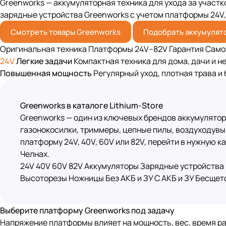
Greenworks — аккумуляторная техника для ухода за участк
зарядные устройства Greenworks с учетом платформы 24V, 
Смотреть товары Greenworks
Подобрать аккумулят
Оригинальная техника
Платформы 24V–82V
Гарантия
Само
24V
Легкие задачи
Компактная техника для дома, дачи и н
Повышенная мощность
Регулярный уход, плотная трава и 
Greenworks в каталоге Lithium-Store
Greenworks — один из ключевых брендов аккумуляторн
газонокосилки, триммеры, цепные пилы, воздуходувы
платформу 24V, 40V, 60V или 82V, перейти в нужную
Челнах.
24V
40V
60V
82V
Аккумуляторы
Зарядные устройства
Высоторезы
Ножницы
Без АКБ и ЗУ
С АКБ и ЗУ
Бесщет
Выберите платформу Greenworks под задачу
Напряжение платформы влияет на мощность, вес, время р