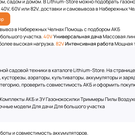
ом, садом и домом. В Lithium-Store можно подобрать газон
40V, 60V или 82V, доставки и самовывоза в Набережных Че
ор
вывоз в Набережных Челнах
Помощь с подбором АКБ
ебольшого участка.
40V
Универсальная дача
Массовая лине
более высокая нагрузка.
82V
Интенсивная работа
Мощная т
ой садовой техники в каталоге Lithium-Store. На странице
, кусторезы, аэраторы, культиваторы, аккумуляторы и зар
 категорию, проверить совместимость АКБ и оформить поку
Комплекты АКБ и ЗУ
Газонокосилки
Триммеры
Пилы
Воздух
очные модели
Для дачи
Для большого участка
аботы и совместимость аккумуляторов.