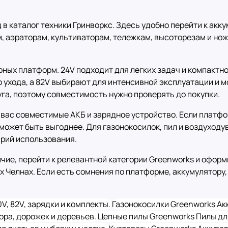
 в каталог техники Гринворкс. Здесь удобно перейти к ак
, аэраторам, культиваторам, тележкам, высоторезам и но
рных платформ. 24V подходит для легких задач и компактн
 ухода, а 82V выбирают для интенсивной эксплуатации и м
га, поэтому совместимость нужно проверять до покупки.
 вас совместимые АКБ и зарядное устройство. Если платфо
У может быть выгоднее. Для газонокосилок, пил и воздуходу
арий использования.
ичие, перейти к релевантной категории Greenworks и офор
 Челнах. Если есть сомнения по платформе, аккумулятору,
0V, 82V, зарядки и комплекты.
Газонокосилки Greenworks
Ак
бора, дорожек и деревьев.
Цепные пилы Greenworks
Пилы дл