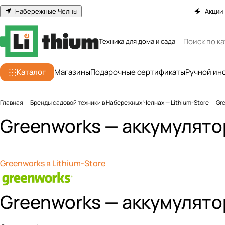
Набережные Челны
Акции
Техника для дома и сада
Каталог
Магазины
Подарочные сертификаты
Ручной ин
Главная
Бренды садовой техники в Набережных Челнах — Lithium-Store
Gr
Greenworks — аккумулято
Greenworks в Lithium-Store
Greenworks — аккумулято