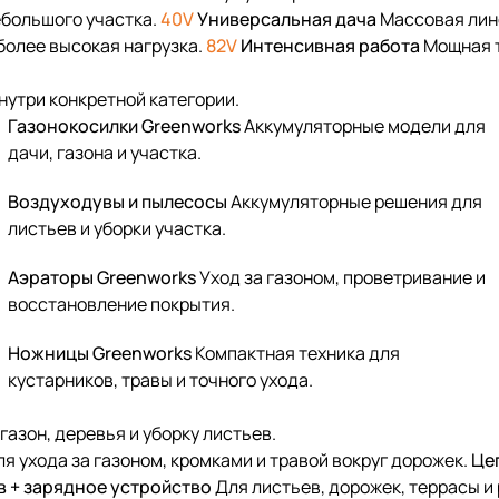
ебольшого участка.
40V
Универсальная дача
Массовая лине
более высокая нагрузка.
82V
Интенсивная работа
Мощная т
нутри конкретной категории.
Газонокосилки Greenworks
Аккумуляторные модели для
дачи, газона и участка.
Воздуходувы и пылесосы
Аккумуляторные решения для
листьев и уборки участка.
Аэраторы Greenworks
Уход за газоном, проветривание и
восстановление покрытия.
Ножницы Greenworks
Компактная техника для
кустарников, травы и точного ухода.
азон, деревья и уборку листьев.
я ухода за газоном, кромками и травой вокруг дорожек.
Це
 + зарядное устройство
Для листьев, дорожек, террасы и 