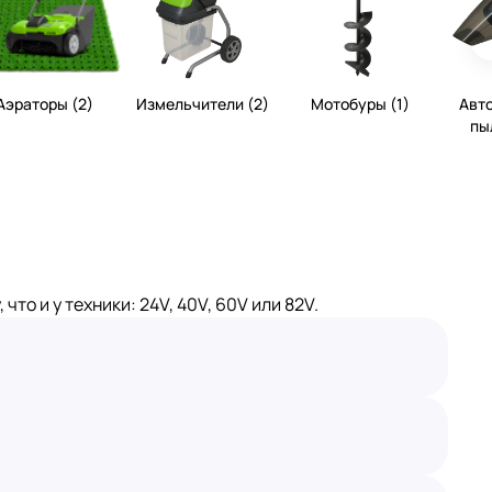
Аэраторы (2)
Измельчители (2)
Мотобуры (1)
Авт
пы
 и у техники: 24V, 40V, 60V или 82V.