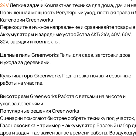
24V
Легкие задачи
Компактная техника для дома, дачи и н
Повышенная мощность
Регулярный уход, плотная трава и 
Категории Greenworks
Переходите в нужное направление и сравнивайте товары в
Аккумуляторы и зарядные устройства
АКБ 24V, 40V, 60V,
82V, зарядки и комплекты.
Цепные пилы Greenworks
Пилы для сада, заготовки дров
и ухода за деревьями.
Культиваторы Greenworks
Подготовка почвы и сезонные
работы на участке.
Высоторезы Greenworks
Работа с ветками на высоте и
уход за деревьями.
Популярные решения Greenworks
Сценарии помогают быстрее собрать технику под участок, г
Газонокосилка + триммер + аккумулятор
Базовый набор дл
дров и задач, где важен запас времени работы.
Воздуходув