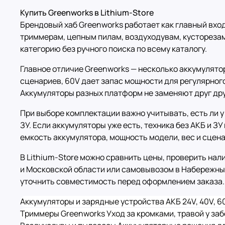
Купить Greenworks в Lithium-Store
Брендовый хаб Greenworks работает как главный вход
триммерам, цепным пилам, воздуходувам, кусторезам
категорию без ручного поиска по всему каталогу.
Главное отличие Greenworks — несколько аккумулято
сценариев, 60V дает запас мощности для регулярного
Аккумуляторы разных платформ не заменяют друг дру
При выборе комплектации важно учитывать, есть ли у
ЗУ. Если аккумуляторы уже есть, техника без АКБ и З
емкость аккумулятора, мощность модели, вес и сцен
В Lithium-Store можно сравнить цены, проверить нал
и Московской области или самовывозом в Набережных
уточнить совместимость перед оформлением заказа.
Аккумуляторы и зарядные устройства
АКБ 24V, 40V, 6
Триммеры Greenworks
Уход за кромками, травой у за