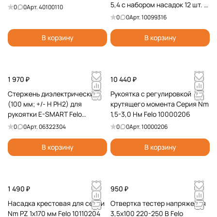
5,4 с набором насадок 12 шт. в
0
0
Арт.
40100110
кейсе Felo 10099316
0
0
Арт.
10099316
В корзину
В корзину
1 970 ₽
10 440 ₽
Стержень диэлектрический
Рукоятка c регулировкой
(100 мм; +/- H PH2) для
крутящего момента Серия Nm
рукоятки E-SMART Felo
1,5-3,0 Нм Felo 10000206
06322304
0
0
Арт.
06322304
0
0
Арт.
10000206
В корзину
В корзину
1 490 ₽
950 ₽
Насадка крестовая для серии
Отвертка тестер напряжения
Nm PZ 1x170 мм Felo 10110204
3,5х100 220-250 В Felo