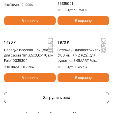
36135001
0
0
Арт.
10110204
0
0
Арт.
36135001
В корзину
В корзину
1 490 ₽
1 970 ₽
Насадка плоская шлицевая
Стержень диэлектрический
для серии Nm 3,5x0,6x170 мм
(100 мм; +/- Z PZ2) для
Felo 10035304
рукоятки E-SMART Felo
06322314
0
0
Арт.
10035304
0
0
Арт.
06322314
В корзину
В корзину
Загрузить еще