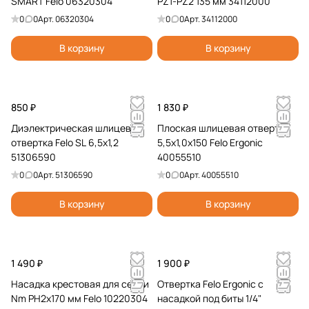
SMART Felo 06320304
PZ1-PZ2 135 мм 34112000
н
0
0
Арт.
06320304
0
0
Арт.
34112000
т
а
В корзину
В корзину
850 ₽
1 830 ₽
Диэлектрическая шлицевая
Плоская шлицевая отвертка
отвертка Felo SL 6,5x1,2
5,5х1,0х150 Felo Ergonic
51306590
40055510
0
0
Арт.
51306590
0
0
Арт.
40055510
В корзину
В корзину
1 490 ₽
1 900 ₽
Насадка крестовая для серии
Отвертка Felo Ergonic с
Nm PH2x170 мм Felo 10220304
насадкой под биты 1/4"