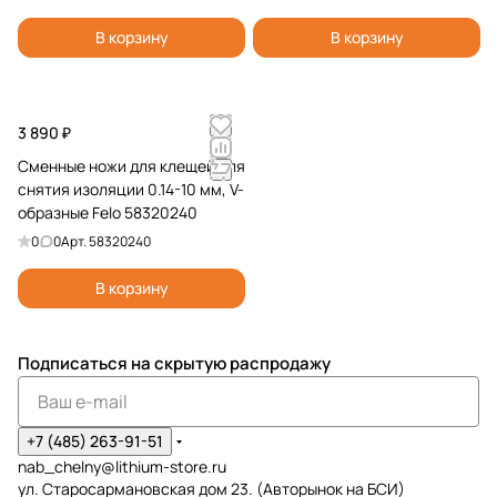
В корзину
В корзину
3 890 ₽
Сменные ножи для клещей для
снятия изоляции 0.14-10 мм, V-
образные Felo 58320240
0
0
Арт.
58320240
В корзину
Подписаться
на скрытую распродажу
+7 (485) 263-91-51
nab_chelny@lithium-store.ru
ул. Старосармановская дом 23. (Авторынок на БСИ)