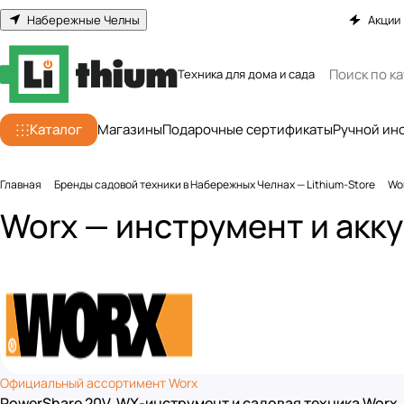
Набережные Челны
Акции
Техника для дома и сада
Каталог
Магазины
Подарочные сертификаты
Ручной ин
Главная
Бренды садовой техники в Набережных Челнах — Lithium-Store
Wo
Worx — инструмент и акк
Официальный ассортимент Worx
PowerShare 20V, WX-инструмент и садовая техника Worx