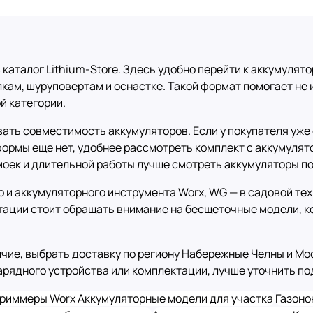
 каталог Lithium-Store. Здесь удобно перейти к аккумулят
кам, шуруповертам и оснастке. Такой формат помогает не 
й категории.
ть совместимость аккумуляторов. Если у покупателя уже е
формы еще нет, удобнее рассмотреть комплект с аккумулят
 моек и длительной работы лучше смотреть аккумуляторы п
и аккумуляторного инструмента Worx, WG — в садовой техн
тации стоит обращать внимание на бесщеточные модели, к
личие, выбрать доставку по региону Набережные Челны и М
зарядного устройства или комплектации, лучше уточнить п
риммеры Worx
Аккумуляторные модели для участка
Газоно