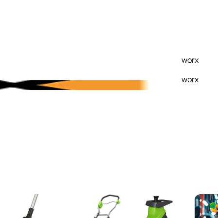
worx
worx