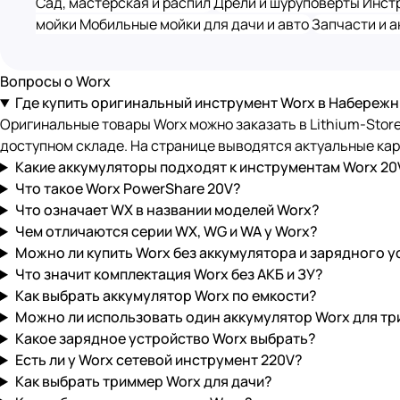
Сад, мастерская и распил
Дрели и шуруповерты
Инстр
мойки
Мобильные мойки для дачи и авто
Запчасти и 
Вопросы о Worx
Где купить оригинальный инструмент Worx в Набереж
Оригинальные товары Worx можно заказать в Lithium-Stor
доступном складе. На странице выводятся актуальные кар
Какие аккумуляторы подходят к инструментам Worx 20
Что такое Worx PowerShare 20V?
Что означает WX в названии моделей Worx?
Чем отличаются серии WX, WG и WA у Worx?
Можно ли купить Worx без аккумулятора и зарядного 
Что значит комплектация Worx без АКБ и ЗУ?
Как выбрать аккумулятор Worx по емкости?
Можно ли использовать один аккумулятор Worx для тр
Какое зарядное устройство Worx выбрать?
Есть ли у Worx сетевой инструмент 220V?
Как выбрать триммер Worx для дачи?