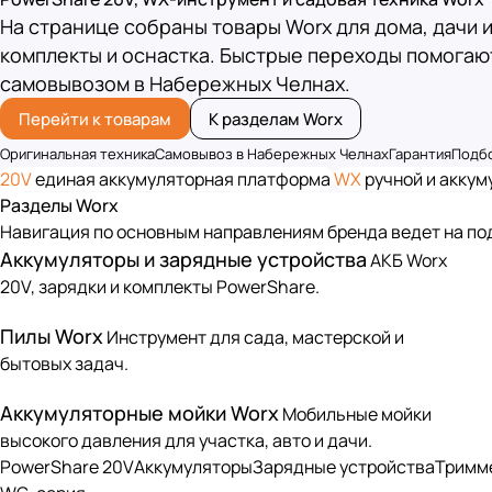
На странице собраны товары Worx для дома, дачи и
комплекты и оснастка. Быстрые переходы помогаю
самовывозом в Набережных Челнах.
Перейти к товарам
К разделам Worx
Оригинальная техника
Самовывоз в Набережных Челнах
Гарантия
Подб
20V
единая аккумуляторная платформа
WX
ручной и акку
Разделы Worx
Навигация по основным направлениям бренда ведет на по
Аккумуляторы и зарядные устройства
АКБ Worx
20V, зарядки и комплекты PowerShare.
Пилы Worx
Инструмент для сада, мастерской и
бытовых задач.
Аккумуляторные мойки Worx
Мобильные мойки
высокого давления для участка, авто и дачи.
PowerShare 20V
Аккумуляторы
Зарядные устройства
Тримм