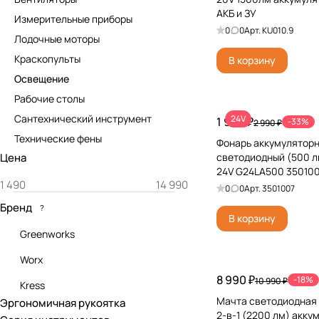
АКБ и ЗУ
Измерительные приборы
0
0
Арт.
KU010.9
Лодочные моторы
Краскопульты
В корзину
Освещение
Рабочие столы
Сантехнический инструмент
24V
1 990 ₽
-33%
2 990 ₽
Технические фены
Фонарь аккумулятор
Цена
светодиодный (500 л
24V G24LA500 3501007
0
0
Арт.
3501007
Бренд
?
В корзину
Greenworks
Worx
8 990 ₽
-18%
10 990 ₽
Kress
Мачта светодиодная
Эргономичная рукоятка
2-в-1 (2200 лм) акку