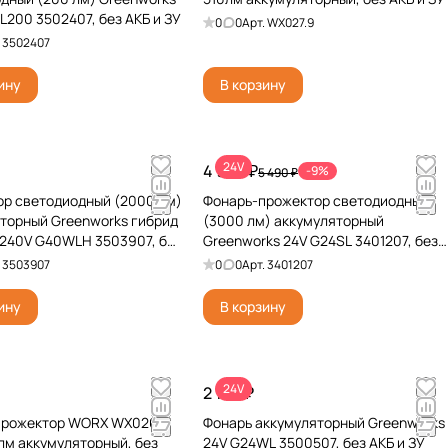
L200 3502407, без АКБ и ЗУ
0
0
Арт.
WX027.9
.
3502407
ину
В корзину
24V
4 990 ₽
-9%
5 490 ₽
р светодиодный (2000 лм)
Фонарь-прожектор светодиодный
торный Greenworks гибрид
(3000 лм) аккумуляторный
240V G40WLH 3503907, без
Greenworks 24V G24SL 3401207, без
АКБ и ЗУ
.
3503907
0
0
Арт.
3401207
ину
В корзину
24V
2 190 ₽
прожектор WORX WX026.9
Фонарь аккумуляторный Greenworks
лм аккумуляторный, без
24V G24WL 3500507, без АКБ и ЗУ