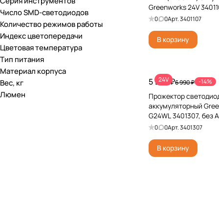
Серия инструментов
Greenworks 24V 340110
Число SMD-светодиодов
ЗУ
0
0
Арт.
3401107
Количество режимов работы
Индекс цветопередачи
В корзину
Цветовая температура
Тип питания
Материал корпуса
24V
5 990 ₽
-14%
Вес, кг
6 990 ₽
Люмен
Прожектор светодио
аккумуляторный Gree
G24WL 3401307, без А
0
0
Арт.
3401307
В корзину