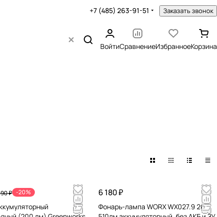
+7 (485) 263-91-51
Заказать звонок
Войти
Сравнение
Избранное
Корзина
6 180 ₽
-20%
490 ₽
ккумуляторный
Фонарь-лампа WORX WX027.9 20V
дный (200 лм) Greenworks
510лм аккумуляторный, без АКБ и ЗУ