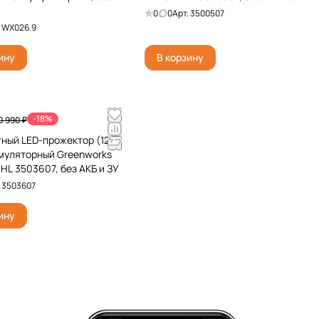
0
0
Арт.
3500507
.
WX026.9
ину
В корзину
-18%
0 990 ₽
ный LED-прожектор (1200
муляторный Greenworks
HL 3503607, без АКБ и ЗУ
.
3503607
ину