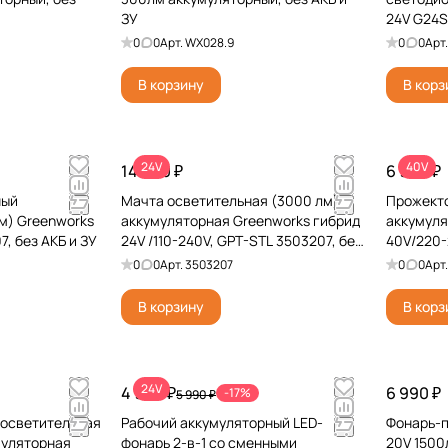
ЗУ
24V G24S
0
0
Арт.
WX028.9
0
0
Арт
В корзину
В корз
24V
40V
14 990 ₽
6 990 ₽
ный
Мачта осветительная (3000 лм)
Прожекто
м) Greenworks
аккумуляторная Greenworks гибрид
аккумуля
, без АКБ и ЗУ
24V /110-240V, GPT-STL 3503207, без
40V/220-
АКБ и ЗУ
АКБ и ЗУ
0
0
Арт.
3503207
0
0
Арт
В корзину
В корз
24V
4 990 ₽
6 990 ₽
-17%
5 990 ₽
 осветительная
Рабочий аккумуляторный LED-
Фонарь-
муляторная
фонарь 2-в-1 со сменными
20V 1500