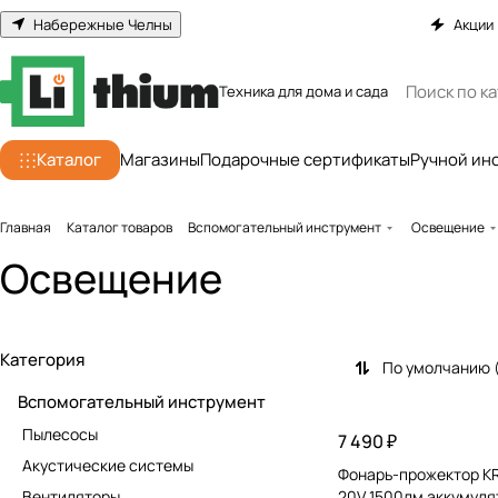
Набережные Челны
Акции
Техника для дома и сада
Каталог
Магазины
Подарочные сертификаты
Ручной ин
Главная
Каталог товаров
Вспомогательный инструмент
Освещение
Освещение
Категория
По умолчанию 
Вспомогательный инструмент
Пылесосы
7 490 ₽
Акустические системы
Фонарь-прожектор K
Вентиляторы
20V 1500лм аккумуля