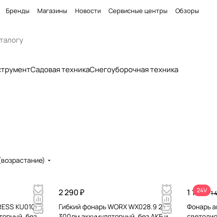
Бренды
Магазины
Новости
Сервисные центры
Обзоры
струмент
Садовая техника
Снегоуборочная техника
(возрастание)
24V
2 290 ₽
1 190 ₽
1 
RESS KU010.9
Гибкий фонарь WORX WX028.9 20V
Фонарь а
торный, без
300лм аккумуляторный, без АКБ и
светодио