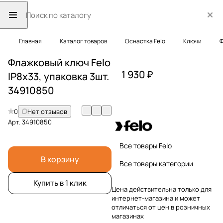
Главная
Каталог товаров
Оснастка Felo
Ключи
Ф
Флажковый ключ Felo
1 930 ₽
IP8x33, упаковка 3шт.
34910850
0
Нет отзывов
Арт.
34910850
Все товары Felo
В корзину
Все товары категории
Купить в 1 клик
Цена действительна только для
интернет-магазина и может
отличаться от цен в розничных
магазинах