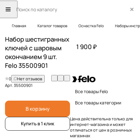
Главная
Каталог товаров
Оснастка Felo
Наборы инст
Набор шестигранных
1 900 ₽
ключей с шаровым
окончанием 9 шт.
Felo 35500901
0
Нет отзывов
Арт.
35500901
Все товары Felo
Все товары категории
В корзину
Цена действительна только для
Купить в 1 клик
интернет-магазина и может
отличаться от цен в розничных
магазинах