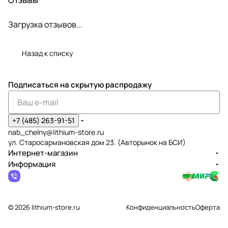
шт.)
(60 шт.)
(90 шт.)
Загрузка отзывов...
Назад к списку
Подписаться
на скрытую распродажу
+7 (485) 263-91-51
nab_chelny@lithium-store.ru
ул. Старосармановская дом 23. (Авторынок на БСИ)
Интернет-магазин
Информация
© 2026 lithium-store.ru
Конфиденциальность
Оферта