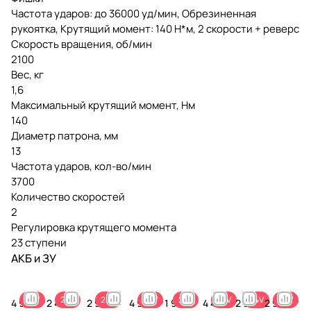
Частота ударов: до 36000 уд/мин, Обрезиненная
рукоятка, Крутящий момент: 140 Н*м, 2 скорости + реверс
Скорость вращения, об/мин
2100
Вес, кг
1,6
Максимальный крутящий момент, Нм
140
Диаметр патрона, мм
13
Частота ударов, кол-во/мин
3700
Количество скоростей
2
Регулировка крутящего момента
23 ступени
АКБ и ЗУ
24V
24V
24V
24V
24V
24V
24V
24V
4 990 ₽
2 490 ₽
2 990 ₽
4 990 ₽
1 990 ₽
4 490
2 990
2 990 ₽