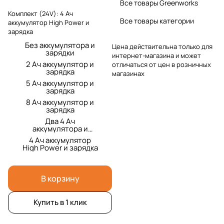
Все товары Greenworks
Комплект (24V):
4 Ач
Все товары категории
аккумулятор High Power и
зарядка
Без аккумулятора и
Цена действительна только для
зарядки
интернет-магазина и может
2 Ач аккумулятор и
отличаться от цен в розничных
зарядка
магазинах
5 Ач аккумулятор и
зарядка
8 Ач аккумулятор и
зарядка
Два 4 Ач
аккумулятора и
зарядка
4 Ач аккумулятор
High Power и зарядка
В корзину
Купить в 1 клик