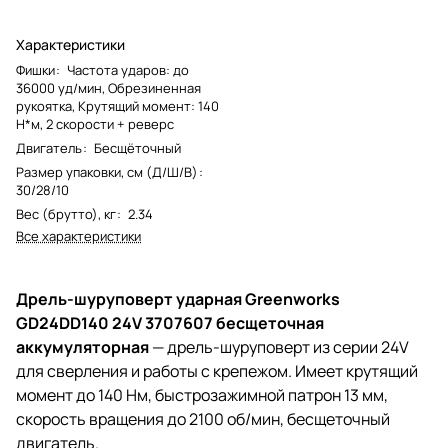
Характеристики
Фишки
:
Частота ударов: до
36000 уд/мин, Обрезиненная
рукоятка, Крутящий момент: 140
Н*м, 2 скорости + реверс
Двигатель
:
Бесщёточный
Размер упаковки, см (Д/Ш/В)
:
30/28/10
Вес (брутто), кг
:
2.34
Все характеристики
Дрель-шуруповерт ударная Greenworks
GD24DD140 24V 3707607 бесщеточная
аккумуляторная
— дрель-шуруповерт из серии 24V
для сверления и работы с крепежом. Имеет крутящий
момент до 140 Нм, быстрозажимной патрон 13 мм,
скорость вращения до 2100 об/мин, бесщеточный
двигатель.