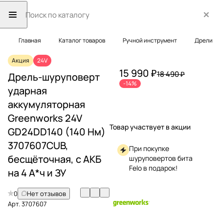
Главная
Каталог товаров
Ручной инструмент
Дрели
Акция
24V
15 990 ₽
18 490 ₽
Дрель-шуруповерт
-14%
ударная
аккумуляторная
Greenworks 24V
Товар участвует в акции
GD24DD140 (140 Нм)
3707607CUB,
При покупке
бесщёточная, с АКБ
шуруповертов бита
Felo в подарок!
на 4 А*ч и ЗУ
0
Нет отзывов
Арт.
3707607