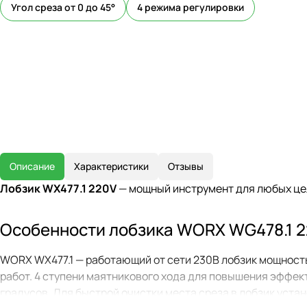
Угол среза от 0 до 45°
4 режима регулировки
Описание
Характеристики
Отзывы
Лобзик WX477.1 220V
— мощный инструмент для любых цел
Особенности лобзика WORX WG478.1 
WORX WX477.1 — работающий от сети 230В лобзик мощност
работ. 4 ступени маятникового хода для повышения эффект
градусов. Для быстрой очистки места среза в лобзик уста