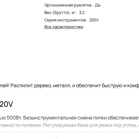
Эргономичная рукоятка
:
Да
Вес (брутто), кг
:
3.2
Серия инструментов
:
230V
Все характеристики
ей! Распилит дерево, металл, и обеспечит быструю и ком
220V
ью 500Вт. Безынструментальная смена пилки обеспечивае
ивности пиления. Регулируемая база для резки под углом, 
новлен специальный компактный воздуходув. Емкость для л