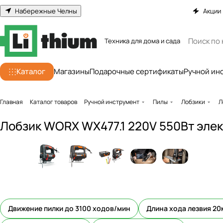
Набережные Челны
Акции
Техника для дома и сада
Каталог
Магазины
Подарочные сертификаты
Ручной ин
Главная
Каталог товаров
Ручной инструмент
Пилы
Лобзики
Л
Лобзик WORX WX477.1 220V 550Вт эле
Движение пилки до 3100 ходов/мин
Длина хода лезвия 2