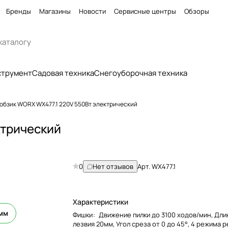
Бренды
Магазины
Новости
Сервисные центры
Обзоры
струмент
Садовая техника
Снегоуборочная техника
обзик WORX WX477.1 220V 550Вт электрический
ктрический
0
Нет отзывов
Арт.
WX477.1
Характеристики
0мм
Фишки
:
Движение пилки до 3100 ходов/мин, Дли
лезвия 20мм, Угол среза от 0 до 45°, 4 режима 