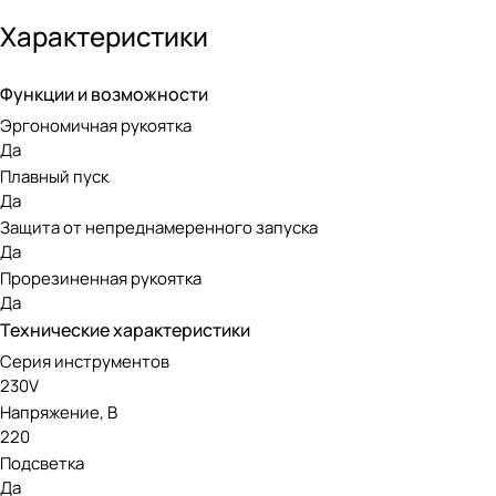
быстро сменять пилки и не бегать по гаражу в поисках ну
пластмассовом кейсе для удобного хранения, а широкий к
Характеристики
Лобзик работает от стандартной розетки. Скорость хода п
Функции и возможности
20 мм. Глубина пропила зависит от материала: по дереву — 
Эргономичная рукоятка
форму, что обеспечивает комфортную работу на протяжени
Да
Плавный пуск
Да
Защита от непреднамеренного запуска
Да
Прорезиненная рукоятка
Да
Технические характеристики
Серия инструментов
230V
Напряжение, В
220
Подсветка
Да