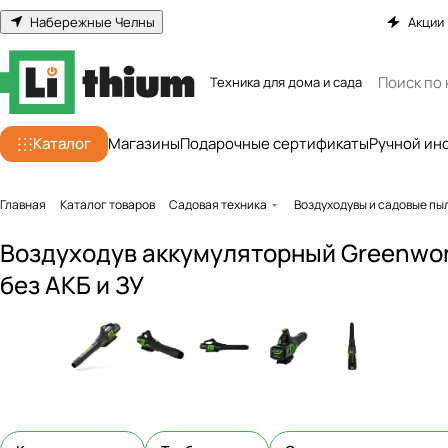
Набережные Челны
Акции
Техника для дома и сада
Каталог
Магазины
Подарочные сертификаты
Ручной ин
Главная
Каталог товаров
Садовая техника
Воздуходувы и садовые п
Воздуходув аккумуляторный Greenwor
без АКБ и ЗУ