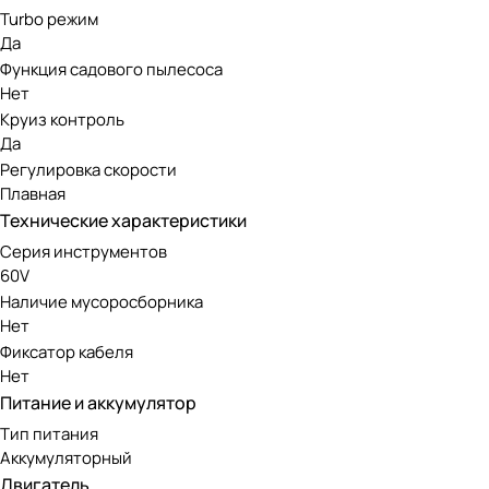
Бесщеточный двигатель DigiPro
Turbo режим
Да
Функция садового пылесоса
Инструмент оснащен передовым бесщеточным двигателем. 
Нет
нуждается в сложном обслуживании, при этом экологичен 
Круиз контроль
Да
Аккумуляторная линейка Greenwo
Регулировка скорости
Плавная
Модель работает от аккумуляторов 60V, совместимых с др
Технические характеристики
инструментов 60V отличается высокой мощностью и подойд
Серия инструментов
60V
Наличие мусоросборника
Нет
Фиксатор кабеля
Нет
Питание и аккумулятор
Тип питания
Аккумуляторный
Двигатель