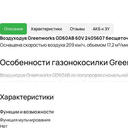
Описание
Характеристики
Отзывы
АКБ и ЗУ
Воздуходув Greenworks GD60AB 60V 2405607 бесщето
Оснащена скоростью воздуха 209 км/ч, объемом 17,2 м³/м
Особенности газонокосилки Gree
Воздуходув Greenworks GD60AB из полупрофессиональной л
мусора! Воздуходув оснащён мощным бесщеточным двигате
скорость потока воздуха — 209 км/ч, а объем воздуха дост
Характеристики
Для более долгого срока службы двигатель оснащен защит
воздуха плавно регулируется, предусмотрена возможност
Функции и возможности
форму. Вес устройства составляет всего 2,4 кг без АКБ.
Функция мульчирования
Нет