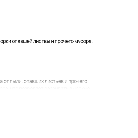
борки опавшей листвы и прочего мусора.
 от пыли, опавших листьев и прочего
ра, что позволяет развивать высокую
ищать участок.
го одной кнопки. Скорость потока
нена и имеет удобную эргономичную