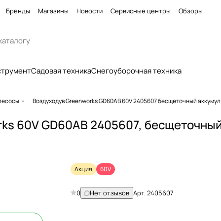
Бренды
Магазины
Новости
Сервисные центры
Обзоры
струмент
Садовая техника
Снегоуборочная техника
ылесосы
Воздуходув Greenworks GD60AB 60V 2405607 бесщеточный аккуму
ks 60V GD60AB 2405607, бесщеточный
Акция
60V
0
Нет отзывов
Арт.
2405607