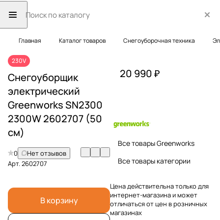
Главная
Каталог товаров
Снегоуборочная техника
Эл
230V
20 990 ₽
Снегоуборщик
электрический
Greenworks SN2300
2300W 2602707 (50
см)
Все товары Greenworks
0
Нет отзывов
Все товары категории
Арт.
2602707
Цена действительна только для
интернет-магазина и может
В корзину
отличаться от цен в розничных
магазинах