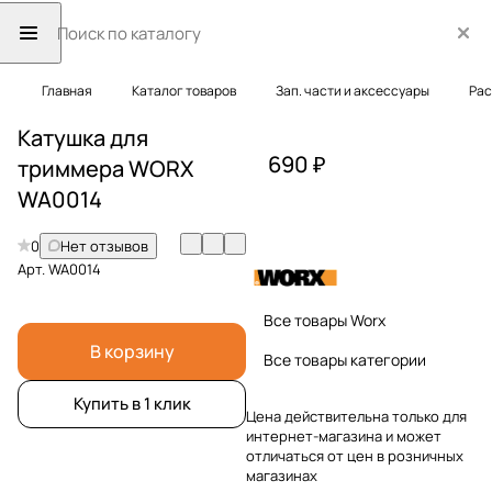
Главная
Каталог товаров
Зап. части и аксессуары
Рас
Катушка для
690 ₽
триммера WORX
WA0014
0
Нет отзывов
Арт.
WA0014
Все товары Worx
В корзину
Все товары категории
Купить в 1 клик
Цена действительна только для
интернет-магазина и может
отличаться от цен в розничных
магазинах