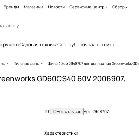
Бренды
Магазины
Новости
Сервисные центры
Обзоры
струмент
Садовая техника
Снегоуборочная техника
алы
Пильные шины
Шина 40 см 2948707 для цепных пил Greenworks GD
Greenworks GD60CS40 60V 2006907,
0
Нет отзывов
Арт.
2948707
Характеристики