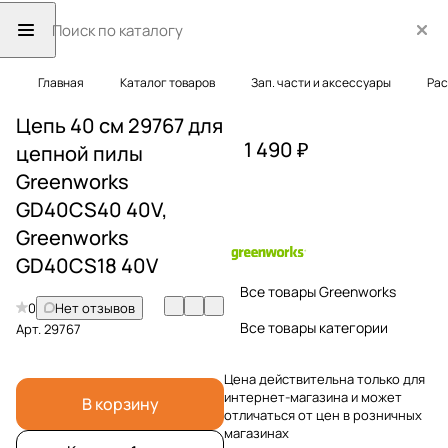
Главная
Каталог товаров
Зап. части и аксессуары
Рас
Цепь 40 см 29767 для
1 490 ₽
цепной пилы
Greenworks
GD40CS40 40V,
Greenworks
GD40CS18 40V
Все товары Greenworks
0
Нет отзывов
Все товары категории
Арт.
29767
Цена действительна только для
интернет-магазина и может
В корзину
отличаться от цен в розничных
магазинах