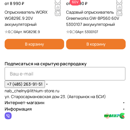
60V
от 8 990 ₽
от 14 990 ₽
Опрыскиватель WORX
Садовый опрыскиватель
WG829E.9 20V
Greenworks GW-BPS60 60V
аккумуляторный
5300107 аккумуляторный
0
0
Арт.
WG829E.9
0
0
Арт.
5300107
В корзину
В корзину
Подписаться
на скрытую распродажу
+7 (485) 263-91-51
nab_chelny@lithium-store.ru
ул. Старосармановская дом 23. (Авторынок на БСИ)
Интернет-магазин
Информация