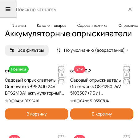
Главная
Каталог товаров
Садовая техника
Опрыскива
Аккумуляторные опрыскиватели
Все фильтры
По умолчанию (возрастание)
Новинка
24V
от 7 990 ₽
от 8 990 ₽
Садовый опрыскиватель
Садовый опрыскиватель
Greenworks BPS2410 24V
Greenworks GSP1250 24V
BPS2410A1 аккумуляторный
5103507 (7,5 л)
(10л)
аккумуляторный
0
0
Арт.
BPS2410
0
0
Арт.
5103507UA
В корзину
В корзину