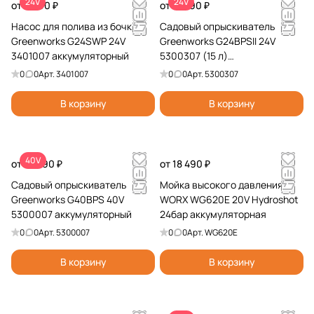
24V
24V
от 8 990 ₽
от 11 990 ₽
Насос для полива из бочки
Садовый опрыскиватель
Greenworks G24SWP 24V
Greenworks G24BPSII 24V
3401007 аккумуляторный
5300307 (15 л)
аккумуляторный
0
0
Арт.
3401007
0
0
Арт.
5300307
В корзину
В корзину
40V
от 12 990 ₽
от 18 490 ₽
Садовый опрыскиватель
Мойка высокого давления
Greenworks G40BPS 40V
WORX WG620E 20V Hydroshot
5300007 аккумуляторный
24бар аккумуляторная
0
0
Арт.
5300007
0
0
Арт.
WG620E
В корзину
В корзину