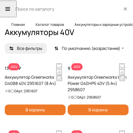
Главная
Каталог товаров
Аккумуляторы и зарядные устрой
Аккумуляторы 40V
Все фильтры
По умолчанию (возрастание)
40V
40V
13 990 ₽
9 990 ₽
Аккумулятор Greenworks
Аккумулятор Greenworks High
G40B8 40V 2951607 (8 Ач)
Power G40HP5 40V (5 Ач)
2958607
0
0
Арт.
2951607
0
0
Арт.
2958607
В корзину
В корзину