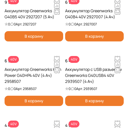
40V
40V
9 990 ₽
6 990 ₽
Аккумулятор Greenworks
Аккумулятор Greenworks
G40B5 40V 2927207 (5 Ач)
G40B4 40V 2927007 (4 Ач)
0
0
Арт.
2927207
0
0
Арт.
2927007
В корзину
В корзину
40V
40V
6 990 ₽
6 490 ₽
Аккумулятор Greenworks High
Аккумулятор с USB разъемом
Power G40HP4 40V (4 Ач)
Greenworks G40USB4 40V
2958507
2939507 (4 Ач)
0
0
Арт.
2958507
0
0
Арт.
2939507
В корзину
В корзину
40V
40V
4 490 ₽
4 990 ₽