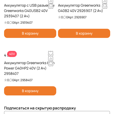
Аккумулятор с USB разъемом
Аккумулятор Greenworks
Greenworks G40USB2 40V
G40B2 40V 2926907 (2 Ач)
2939407 (2 Ач)
0
0
Арт.
2926907
0
0
Арт.
2939407
В корзину
В корзину
40V
4 990 ₽
Аккумулятор Greenworks High
Power G40HP2 40V (2 Ач)
2958407
0
0
Арт.
2958407
В корзину
Подписаться
на скрытую распродажу